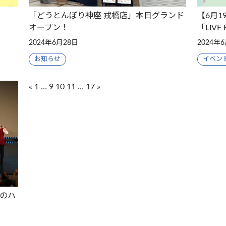
「どうとんぼり神座 戎橋店」本日グランド
【6月
オープン！
「LIVE 
2024年6月28日
2024年
お知らせ
イベン
«
1
…
9
10
11
…
17
»
投
稿
ナ
ビ
ゲ
ー
動のハ
シ
ョ